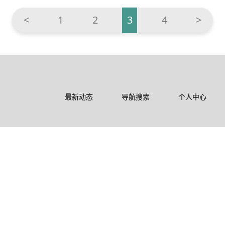
<
1
2
3
4
>
最新动态
导航搜索
个人中心
东华禅法
农禅文化
公告通知
联系我们
孝亲报恩
爱国文化
来寺指南
寺院导览
日历法语