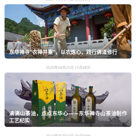
东华禅寺“农禅并重”，以农炼心，践行佛道修行
2020年04月25日 15点48分
滴滴山茶油，点点东华心——东华禅寺山茶油制作
工艺纪实
2019年05月04日 00点00分