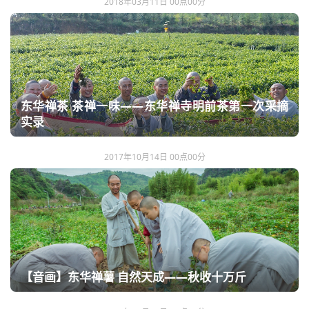
2018年03月11日 00点00分
东华禅茶 茶禅一味——东华禅寺明前茶第一次采摘
实录
2017年10月14日 00点00分
【音画】东华禅薯 自然天成——秋收十万斤