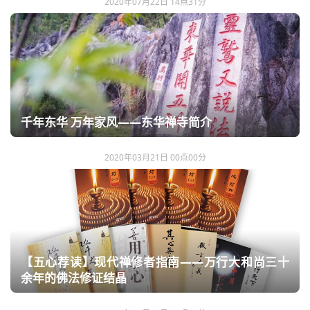
2020年07月22日 14点31分
千年东华 万年家风——东华禅寺简介
2020年03月21日 00点00分
【五心荐读】现代禅修者指南——万行大和尚三十
余年的佛法修证结晶