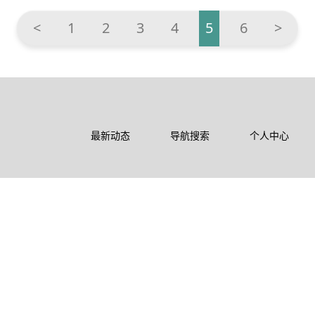
<
1
2
3
4
5
6
>
最新动态
导航搜索
个人中心
东华禅法
农禅文化
公告通知
联系我们
孝亲报恩
爱国文化
来寺指南
寺院导览
日历法语