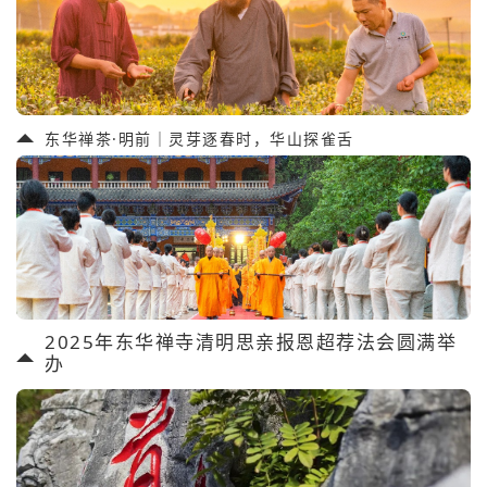
东华禅茶·明前｜灵芽逐春时，华山探雀舌
2025年东华禅寺清明思亲报恩超荐法会圆满举
办