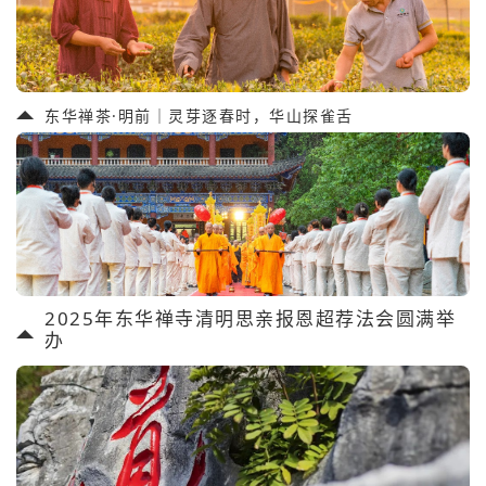
东华禅茶·明前｜灵芽逐春时，华山探雀舌
2025年东华禅寺清明思亲报恩超荐法会圆满举
办