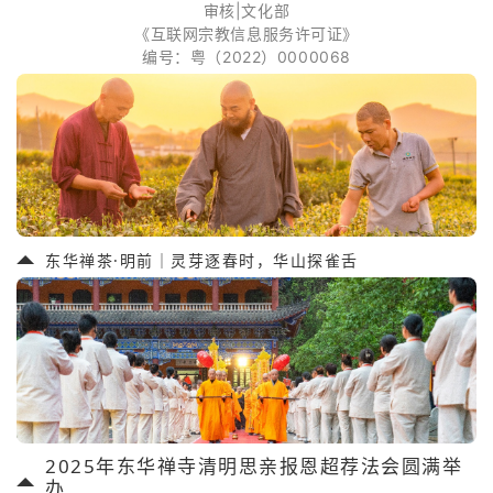
审核|文化部
《互联网宗教信息服务许可证》
编号：粤（2022）0000068
东华禅茶·明前｜灵芽逐春时，华山探雀舌
2025年东华禅寺清明思亲报恩超荐法会圆满举
办