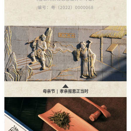
母亲节 | 孝亲报恩正当时