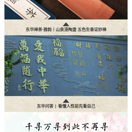
东华禅茶·雅韵｜山泉浸陶盏 五色生香证妙禅
东华问答 | 看懂人性前先看自己