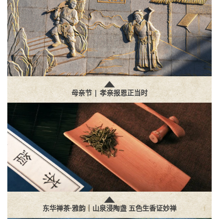
母亲节 | 孝亲报恩正当时
东华禅茶·雅韵｜山泉浸陶盏 五色生香证妙禅