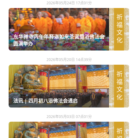
2026年05月24日 17点01分
祈福文化
东华禅寺丙午年释迦如来圣诞暨浴佛法会
圆满举办
2026年05月20日 14点39分
祈福文化
法讯 | 四月初八浴佛法会通启
2026年05月03日 07点01分