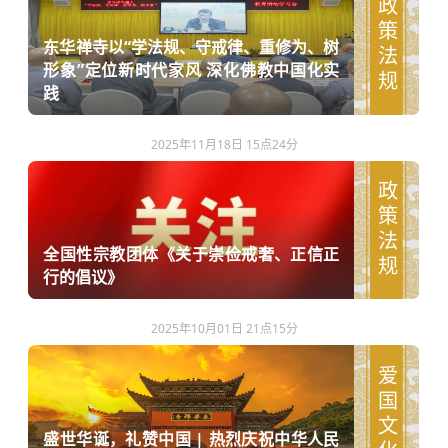
政策法规
东华禅寺以“学法规、守戒律、重修为、树
形象”定位新时代家风 深化佛教中国化实
践
2025年11月18日 15点24分
政策法规
全国性宗教团体《关于崇俭戒奢、正信正
行的倡议》
2025年10月01日 21点15分
爱国文化
盛世华诞，礼赞中国 | 热烈庆祝中华人民