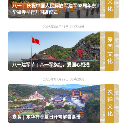
八一 | 庆祝中国人民解放军建军98周年东
华禅寺举行升国旗仪式
2025年08月01日 21点24分
爱国文化
八一建军节 | 八一军旗红，爱国心相通
2025年07月29日 08点29分
农禅文化
素食 | 东华禅寺夏日开胃解暑食谱