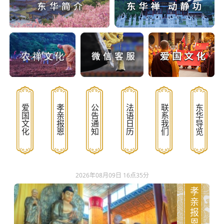
爱国文化
孝亲报恩
公告通知
法语日历
联系我们
东华导览
2026年08月09日 16点35分
孝亲报恩文化