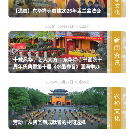
【通启】东华禅寺启建2026年盂兰盆法会
2026年06月19日 17点22分
新闻资讯
十载风华，艺入大方 | 东华禅寺书画院十
周年庆典暨第十届《水墨禅音》圆满举办
2026年05月27日 10点59分
农禅文化
劳动 | 从贤圣到成就者的共同选择