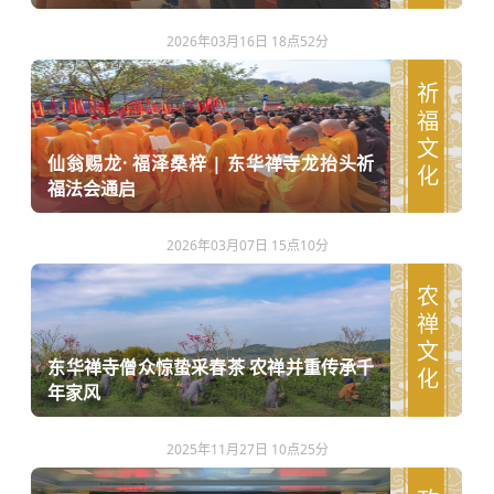
2026年03月16日 18点52分
祈福文化
仙翁赐龙· 福泽桑梓 | 东华禅寺龙抬头祈
福法会通启
2026年03月07日 15点10分
农禅文化
东华禅寺僧众惊蛰采春茶 农禅并重传承千
年家风
2025年11月27日 10点25分