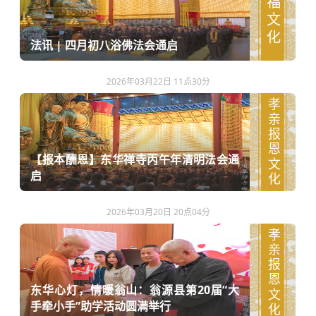
祈福文化
法讯 | 四月初八浴佛法会通启
2026年03月22日 11点30分
孝亲报恩文化
【报本酬恩】东华禅寺丙午年清明法会通
启
2026年03月20日 20点04分
孝亲报恩文化
东华心灯，情暖翁山：翁源县第20届“大
手牵小手”助学活动圆满举行