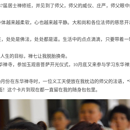
加了37届居士禅修班，并见到了师父，师父的威仪、庄严，师父眼
身体越来越柔软，心也越来越平静。大和尚和各位法师的慈悲开
在，处处是佛法，处处都是道。生活中的点点滴滴，只要带着一
了人生的目标，禅七让我脱胎换骨。
到东华禅寺，参加玉观音菩萨开光仪式，10月底又来参与学习东华
。10月份在东华禅寺时，一位义工天使放在我枕边的师父的法语，
面！这个卡片到现在都一直留在我的随身包包里。