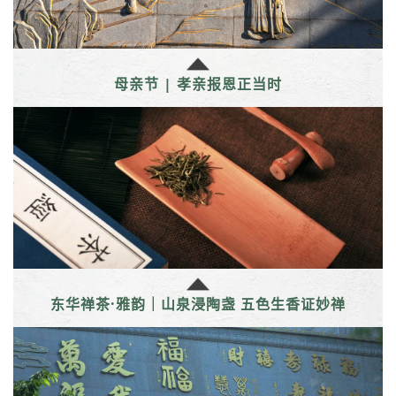
母亲节 | 孝亲报恩正当时
东华禅茶·雅韵｜山泉浸陶盏 五色生香证妙禅