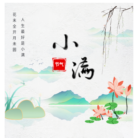
花
人
未
生
全
最
开
好
月
是
未
小
圆
满
节气