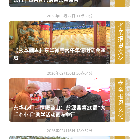
法讯 | 四月初八浴佛法会通启
2026年03月22日 11点30分
孝亲报恩文化
【报本酬恩】东华禅寺丙午年清明法会通
启
2026年03月20日 20点04分
孝亲报恩文化
东华心灯，情暖翁山：翁源县第20届“大
手牵小手”助学活动圆满举行
2026年03月16日 18点52分