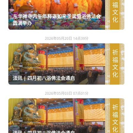
祈福文化
东华禅寺丙午年释迦如来圣诞暨浴佛法会
圆满举办
2026年05月20日 14点39分
祈福文化
法讯 | 四月初八浴佛法会通启
2026年05月03日 07点01分
祈福文化