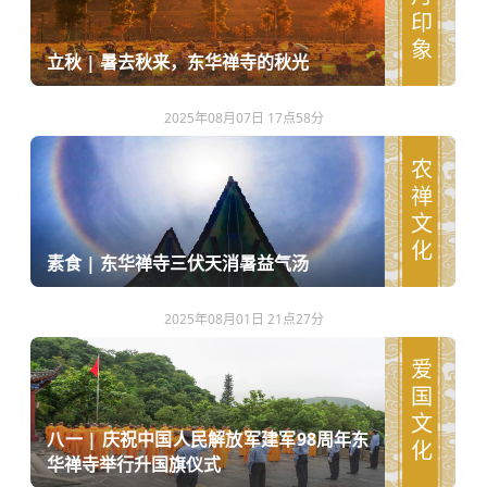
水月印象
立秋 | 暑去秋来，东华禅寺的秋光
2025年08月07日 17点58分
农禅文化
素食 | 东华禅寺三伏天消暑益气汤
2025年08月01日 21点27分
爱国文化
八一 | 庆祝中国人民解放军建军98周年东
华禅寺举行升国旗仪式