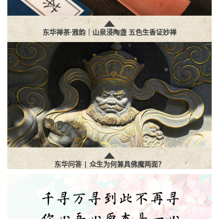
东华禅茶·雅韵｜山泉浸陶盏 五色生香证妙禅
东华问答 | 众生为何兼具佛魔两面？