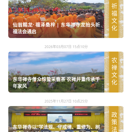
祈福文化
仙翁赐龙· 福泽桑梓 | 东华禅寺龙抬头祈
福法会通启
2026年03月07日 15点10分
农禅文化
东华禅寺僧众惊蛰采春茶 农禅并重传承千
年家风
2025年11月27日 10点25分
政策法规
东华禅寺以“学法规、守戒律、重修为、树