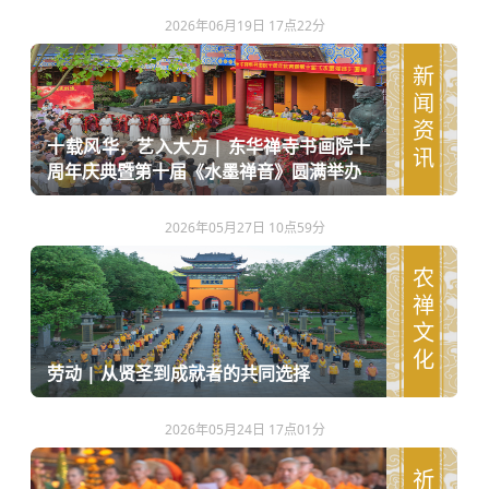
2026年06月19日 17点22分
新闻资讯
十载风华，艺入大方 | 东华禅寺书画院十
周年庆典暨第十届《水墨禅音》圆满举办
2026年05月27日 10点59分
农禅文化
劳动 | 从贤圣到成就者的共同选择
2026年05月24日 17点01分