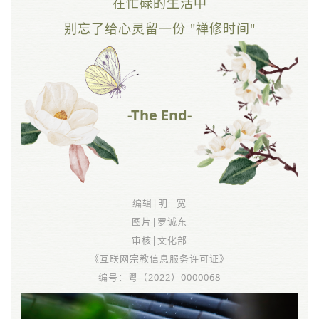
在忙碌的生活中
别忘了给心灵留一份 "禅修时间"
-The End-
编辑|明 宽
图片|罗诚东
审核|文化部
《互联网宗教信息服务许可证》
编号：粤（2022）0000068