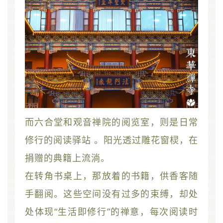
而六合堂和观音禅院的阅览室，则是日常
修行的阅读驿站 。阳光透过雕花窗棂，在
捐赠的典籍上流淌。
在转角书桌上，那放着的书籍，供香客随
手翻阅。这些空间没有过多的束缚，却处
处体现“生活即修行”的禅意，每次阅读时