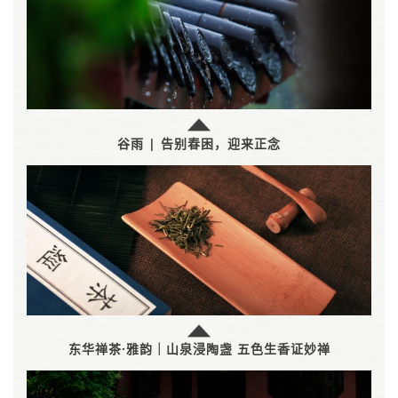
谷雨 | 告别春困，迎来正念
东华禅茶·雅韵｜山泉浸陶盏 五色生香证妙禅