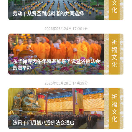
劳动 | 从贤圣到成就者的共同选择
2026年05月24日 17点01分
祈福文化
东华禅寺丙午年释迦如来圣诞暨浴佛法会
圆满举办
2026年05月20日 14点39分
祈福文化
法讯 | 四月初八浴佛法会通启