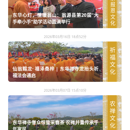
孝亲报恩文化
东华心灯，情暖翁山：翁源县第20届“大
手牵小手”助学活动圆满举行
2026年03月16日 18点52分
祈福文化
仙翁赐龙· 福泽桑梓 | 东华禅寺龙抬头祈
福法会通启
2026年03月07日 15点10分
农禅文化
东华禅寺僧众惊蛰采春茶 农禅并重传承千
年家风