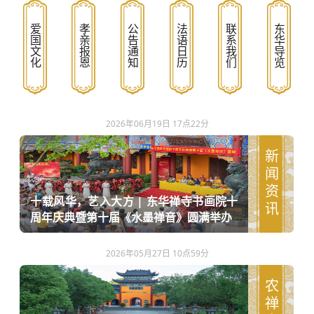
爱国文化
孝亲报恩
公告通知
法语日历
联系我们
东华导览
2026年06月19日 17点22分
新闻资讯
十载风华，艺入大方 | 东华禅寺书画院十
周年庆典暨第十届《水墨禅音》圆满举办
2026年05月27日 10点59分
农禅文化