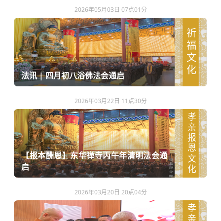
2026年05月03日 07点01分
祈福文化
法讯 | 四月初八浴佛法会通启
2026年03月22日 11点30分
孝亲报恩文化
【报本酬恩】东华禅寺丙午年清明法会通
启
2026年03月20日 20点04分