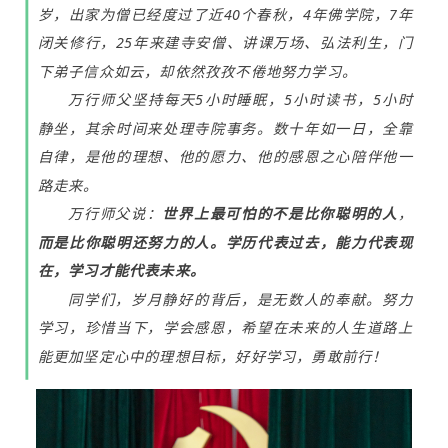
岁，出家为僧已经度过了近40个春秋，4年佛学院，7年
闭关修行，25年来建寺安僧、讲课万场、弘法利生，门
下弟子信众如云，却依然孜孜不倦地努力学习。
万行师父坚持每天5小时睡眠，5小时读书，5小时
静坐，其余时间来处理寺院事务。数十年如一日，全靠
自律，是他的理想、他的愿力、他的感恩之心陪伴他一
路走来。
万行师父说：
世界上最可怕的不是比你聪明的人
，
而是比你聪明还努力的人。学历代表过去，能力代表现
在，学习才能代表未来。
同学们，岁月静好的背后，是无数人的奉献。努力
学习，珍惜当下，学会感恩，希望在未来的人生道路上
能更加坚定心中的理想目标，好好学习，勇敢前行！