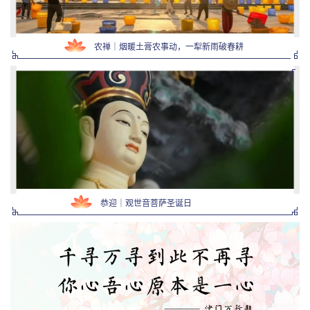
农禅｜烟暖土膏农事动，一犁新雨破春耕
恭迎｜观世音菩萨圣诞日