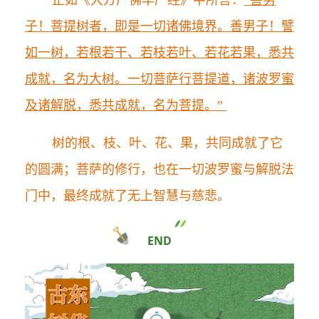
正如《大方广佛华严经》中所言：
“善男
子！菩提树者，即是一切诸佛境界。善男子！譬
如一树，若根若干、若枝若叶、若花若果，悉共
成就，名为大树。一切菩萨行菩提道，诸波罗蜜
及诸解脱，悉共成就，名为菩提。”
树的根、枝、叶、花、果，共同成就了它
的圆满；菩萨的修行，也在一切波罗蜜与解脱法
门中，最终成就了无上智慧与慈悲。
END