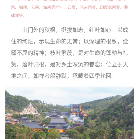
西、福建、云南、海南等地）、印度、马来西亚、印度尼西亚、菲
律宾等。
山门外的秋枫，挺拔如志，红叶如心。以成
住的绚烂，示现生命的无常；以深埋的根系，诠
释不屈的精神；枝叶繁茂，是对生命的蓬勃与礼
赞，落叶归根，是对乡土深沉的眷恋；伫立于天
地之间，如禅者般静默，承载着四季轮回。