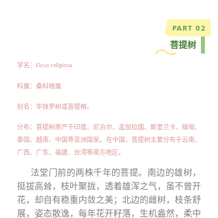
PART 02
菩提树
学名：
Ficus religiosa
科属：桑科榕属
别名：毕钵罗树或菩提榕。
分布：菩提树原产于印度、尼泊尔、孟加拉国、斯里兰卡、缅甸、
泰国、越南、中国等亚洲国家。在中国，菩提树主要分布于云南、
广西、广东、福建、台湾等南方地区。
法堂门前的两株千年的菩提。南边的雄树，
挺拔高耸，枝叶聚拢，透着雄浑之气，虽不曾开
花，却自有稳重内敛之美；北边的雌树，枝条舒
展，姿态散逸，每年花开籽落，生机盎然，柔中