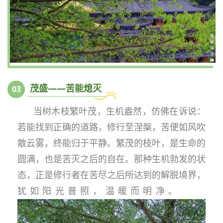
茂盛——苦能熄灭
0
3
当树木枝繁叶茂，生机盎然，仿佛在诉说：
若能找到正确的道路，修行至涅槃，苦便如风吹
散云雾，终能归于平静。繁茂的枝叶，是生命的
圆满，也是苦灭之后的自在。那种生机勃发的状
态，正是修行者在苦尽之后所达到的解脱境界，
犹如阳光普照，温暖而明净。