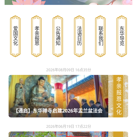
爱国文化
孝亲报恩
公告通知
法语日历
联系我们
东华导览
2026年08月09日 16点35分
孝亲报恩文化
【通启】东华禅寺启建2026年盂兰盆法会
2026年06月19日 17点22分