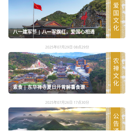
爱国文化
八一建军节 | 八一军旗红，爱国心相通
2025年07月29日 08点29分
农禅文化
素食 | 东华禅寺夏日开胃解暑食谱
2025年07月26日 17点30分
公告通知