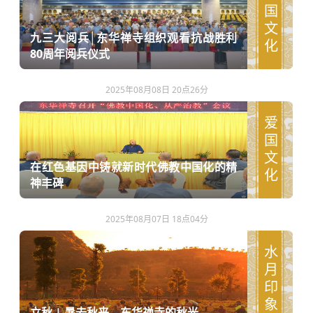
爱国文化
九三大阅兵│东华禅寺组织观看抗战胜利
80周年阅兵仪式
2025年08月08日 20点26分
爱国文化
在红色基因中铸就新时代佛教中国化的精
神丰碑
2025年08月07日 18点04分
水月印象
立秋 | 暑去秋来，东华禅寺的秋光