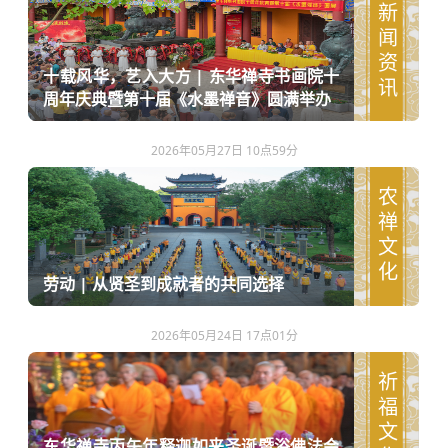
新闻资讯
十载风华，艺入大方 | 东华禅寺书画院十
周年庆典暨第十届《水墨禅音》圆满举办
2026年05月27日 10点59分
农禅文化
劳动 | 从贤圣到成就者的共同选择
2026年05月24日 17点01分
祈福文化
东华禅寺丙午年释迦如来圣诞暨浴佛法会