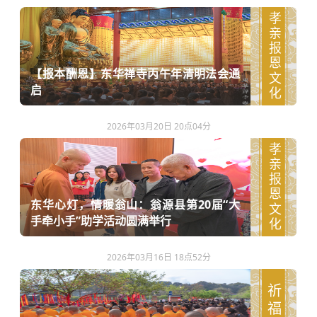
孝亲报恩文化
【报本酬恩】东华禅寺丙午年清明法会通
启
2026年03月20日 20点04分
孝亲报恩文化
东华心灯，情暖翁山：翁源县第20届“大
手牵小手”助学活动圆满举行
2026年03月16日 18点52分