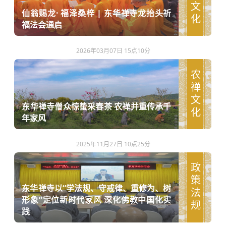
祈福文化
仙翁赐龙· 福泽桑梓 | 东华禅寺龙抬头祈
福法会通启
2026年03月07日 15点10分
农禅文化
东华禅寺僧众惊蛰采春茶 农禅并重传承千
年家风
2025年11月27日 10点25分
政策法规
东华禅寺以“学法规、守戒律、重修为、树
形象”定位新时代家风 深化佛教中国化实
践