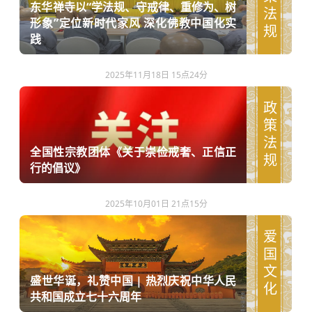
政策法规
东华禅寺以“学法规、守戒律、重修为、树
形象”定位新时代家风 深化佛教中国化实
践
2025年11月18日 15点24分
政策法规
全国性宗教团体《关于崇俭戒奢、正信正
行的倡议》
2025年10月01日 21点15分
爱国文化
盛世华诞，礼赞中国 | 热烈庆祝中华人民
共和国成立七十六周年