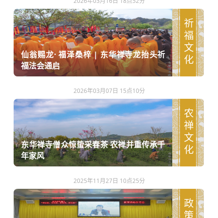
2026年03月16日 18点52分
祈福文化
仙翁赐龙· 福泽桑梓 | 东华禅寺龙抬头祈
福法会通启
2026年03月07日 15点10分
农禅文化
东华禅寺僧众惊蛰采春茶 农禅并重传承千
年家风
2025年11月27日 10点25分