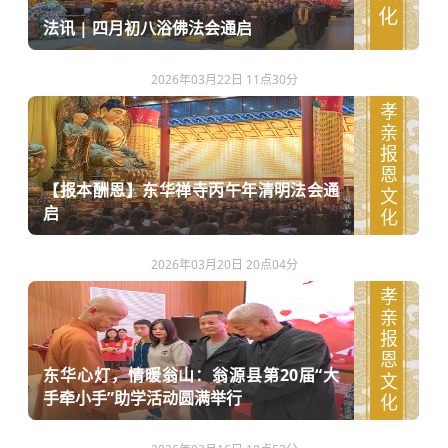
法讯 | 四月初八浴佛法会通启
2026年03月22日 11点30分
孝亲报恩文化
【报本酬恩】东华禅寺丙午年清明法会通
启
2026年03月20日 20点04分
孝亲报恩文化
东华心灯，情暖翁山：翁源县第20届“大
手牵小手”助学活动圆满举行