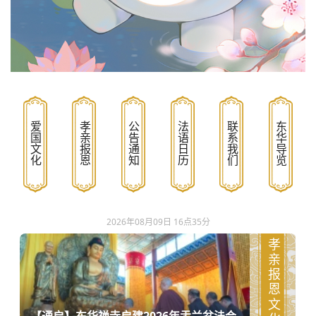
爱国文化
孝亲报恩
公告通知
法语日历
联系我们
东华导览
2026年08月09日 16点35分
孝亲报恩文化
【通启】东华禅寺启建2026年盂兰盆法会