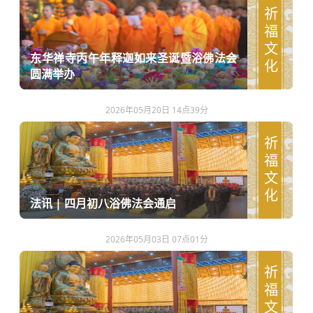
祈福文化
东华禅寺丙午年释迦如来圣诞暨浴佛法会
圆满举办
2026年05月20日 14点39分
祈福文化
法讯 | 四月初八浴佛法会通启
2026年05月03日 07点01分
祈福文化