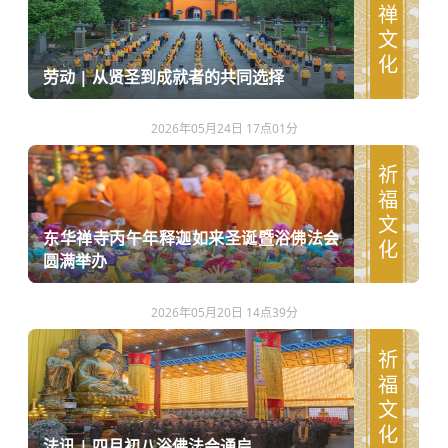
农禅文化
劳动 | 从贤圣到成就者的共同选择
2026年05月24日 17点01分
祈福文化
东华禅寺丙午年释迦如来圣诞暨浴佛法会
圆满举办
2026年05月20日 14点39分
祈福文化
法讯 | 四月初八浴佛法会通启