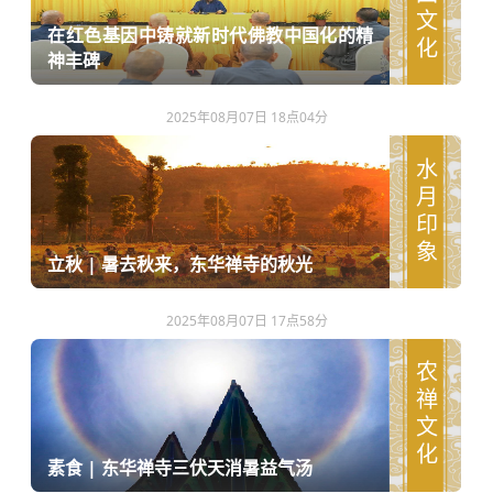
爱国文化
在红色基因中铸就新时代佛教中国化的精
神丰碑
2025年08月07日 18点04分
水月印象
立秋 | 暑去秋来，东华禅寺的秋光
2025年08月07日 17点58分
农禅文化
素食 | 东华禅寺三伏天消暑益气汤