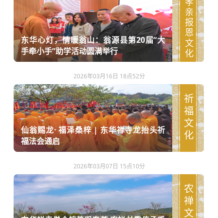
孝亲报恩文化
东华心灯，情暖翁山：翁源县第20届“大
手牵小手”助学活动圆满举行
2026年03月16日 18点52分
祈福文化
仙翁赐龙· 福泽桑梓 | 东华禅寺龙抬头祈
福法会通启
2026年03月07日 15点10分
农禅文化