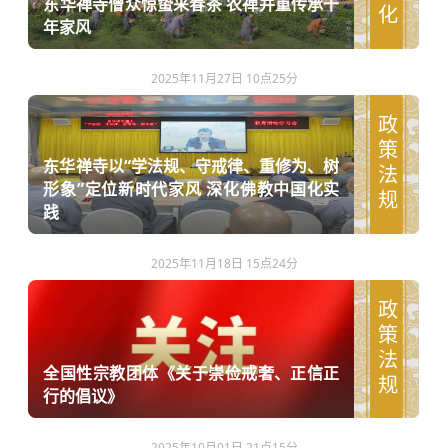
东华禅寺僧众惊蛰采春茶 农禅并重传承千
年家风
2025年11月27日 10点25分
政策法规
东华禅寺以“学法规、守戒律、重修为、树
形象”定位新时代家风 深化佛教中国化实
践
2025年11月18日 15点24分
政策法规
全国性宗教团体《关于崇俭戒奢、正信正
行的倡议》
2025年10月01日 21点15分