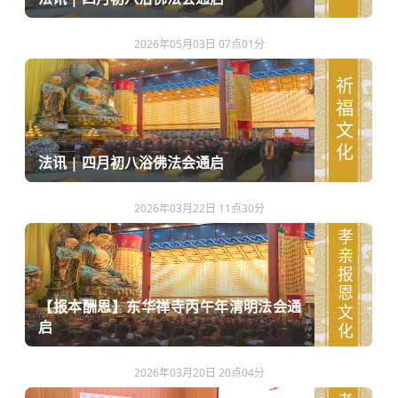
2026年05月03日 07点01分
祈福文化
法讯 | 四月初八浴佛法会通启
2026年03月22日 11点30分
孝亲报恩文化
【报本酬恩】东华禅寺丙午年清明法会通
启
2026年03月20日 20点04分