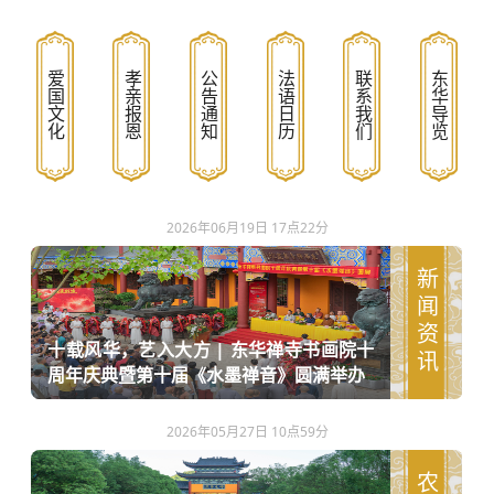
爱国文化
孝亲报恩
公告通知
法语日历
联系我们
东华导览
2026年06月19日 17点22分
新闻资讯
十载风华，艺入大方 | 东华禅寺书画院十
周年庆典暨第十届《水墨禅音》圆满举办
2026年05月27日 10点59分