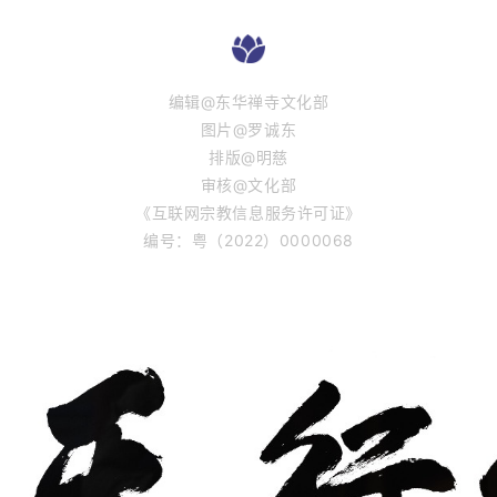
编辑@东华禅寺文化部
图片@罗诚东
排版@明慈
审核@文化部
《互联网宗教信息服务许可证》
编号：粤（2022）0000068