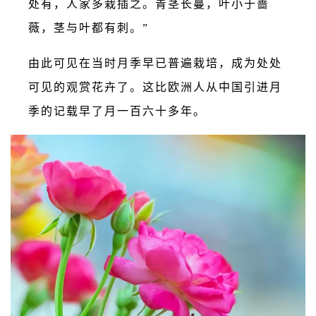
处有，人家多栽插之。青茎长蔓，叶小于蔷
薇，茎与叶都有刺。”
由此可见在当时月季早已普遍栽培，成为处处
可见的观赏花卉了。这比欧洲人从中国引进月
季的记载早了月一百六十多年。