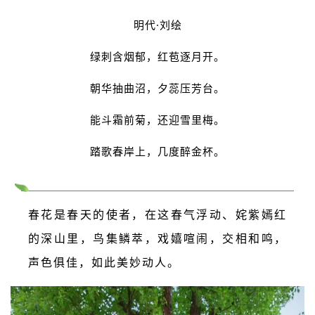
明代·刘绘
绿刺含烟郁，红苞逐月开。
朝华抽曲沼，夕蕊压芳台。
能斗霜前菊，还迎雪里梅。
踏歌春岸上，几度醉金杯。
春花是春天的使者，在这春气浮动、姹紫嫣红
的深山里，鸟集鳞萃，戏嬉喧闹，交相和鸣，
声色俱佳，如此美妙动人。