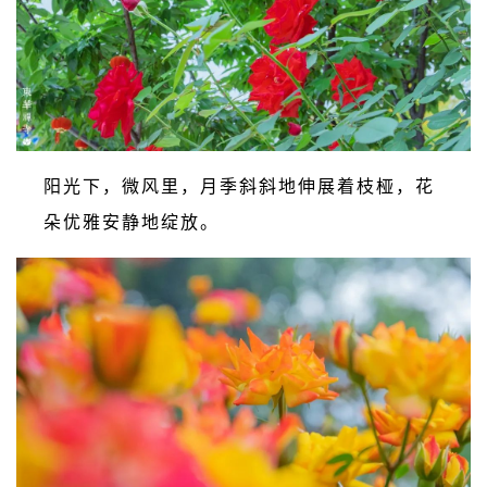
阳光下，微风里，月季斜斜地伸展着枝桠，花
朵优雅安静地绽放。