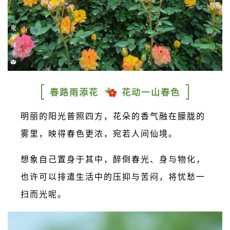
春路雨添花
花动一山春色
明丽的阳光普照四方，花朵的香气融在朦胧的
雾里，映得春色更浓，宛若人间仙境。
想象自己置身于其中，醉倒春光、身与物化，
也许可以排遣生活中的压抑与苦闷，将忧愁一
扫而光呢。