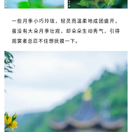
一些月季小巧玲珑，轻灵而温柔地成团盛开，
虽没有大朵月季壮观，却朵朵生动秀气，引得
观裳者总忍不住想抚摸一下。