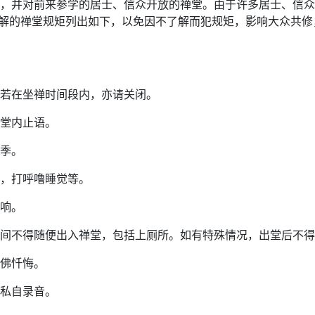
，并对前来参学的居士、信众开放的禅堂。由于许多居士、信众
解的禅堂规矩列出如下，以免因不了解而犯规矩，影响大众共修
若在坐禅时间段内，亦请关闭。
堂内止语。
季。
，打呼噜睡觉等。
响。
间不得随便出入禅堂，包括上厕所。如有特殊情况，出堂后不得
佛忏悔。
私自录音。