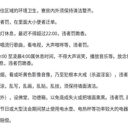
住区域的环境卫生，寮房内外须保持清洁整齐。
者罚，在里面大小便者迁单。
灯休息，最迟不得超过22:00，违者罚跪香。
唱流行歌曲，看电视，大声喧哗等，违者罚。
晚上10:00 至凌晨4:00属休息时间，不得大声说笑，播放音乐等
息，违者罚跪香。
烟，看或听黄色影像音像，乃至犯根本大戒（杀盗淫妄），违者
涂，乱写，乱画，乱贴，乱挂，须保持墙面清洁。
外），设佛堂、功德箱，以免造成失火或把墙面熏黑。违者罚, 
节日或大型法会期间禁止使用电水壶、电热杯等功率较大的电器
赔偿。