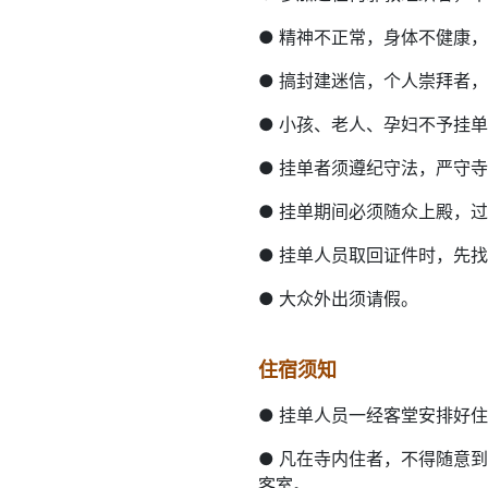
●
精神不正常，身体不健康，
●
搞封建迷信，个人崇拜者，
●
小孩、老人、孕妇不予挂单
●
挂单者须遵纪守法，严守寺
●
挂单期间必须随众上殿，过
●
挂单人员取回证件时，先找
●
大众外出须请假。
住宿须知
●
挂单人员一经客堂安排好住
●
凡在寺内住者，不得随意到
客室。