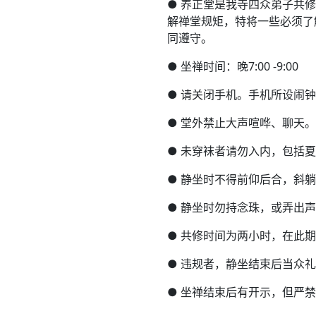
●
养正堂是我寺四众弟子共修
解禅堂规矩，特将一些必须了
同遵守。
●
坐禅时间：晚7:00 -9:00
●
请关闭手机。手机所设闹钟
●
堂外禁止大声喧哗、聊天。
●
未穿袜者请勿入内，包括夏
●
静坐时不得前仰后合，斜躺
●
静坐时勿持念珠，或弄出声
●
共修时间为两小时，在此期
●
违规者，静坐结束后当众礼
●
坐禅结束后有开示，但严禁