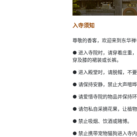
入寺须知
尊敬的香客，欢迎来到东华禅
●
进入寺院时，请穿着庄重，
穿及膝的裙装或长裤。
●
进入殿堂时，请脱帽，不要
●
请保持安静，禁止大声喧哗
●
请爱惜寺院的物品并保持环
●
请勿私自采摘花果，让植物
●
禁止吸烟、饮酒或赌博。
●
禁止携带宠物猫狗进入寺内