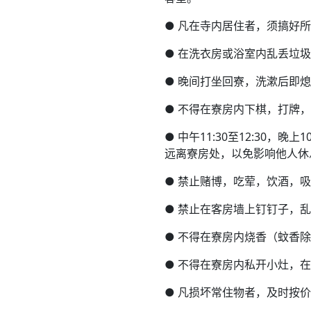
●
凡在寺内居住者，须搞好所
●
在洗衣房或浴室内乱丢垃圾
●
晚间打坐回寮，洗漱后即熄
●
不得在寮房内下棋，打牌，
●
中午11:30至12:30，
远离寮房处，以免影响他人休
●
禁止赌博，吃荤，饮酒，吸
●
禁止在客房墙上钉钉子，乱
●
不得在寮房内烧香（蚊香除
●
不得在寮房内私开小灶，在
●
凡损坏常住物者，及时按价