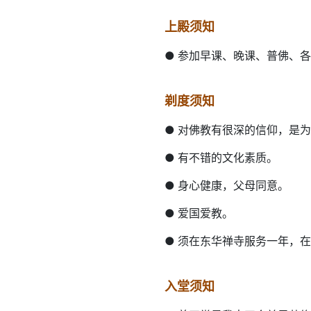
上殿须知
●
参加早课、晚课、普佛、各
剃度须知
●
对佛教有很深的信仰，是为
●
有不错的文化素质。
●
身心健康，父母同意。
●
爱国爱教。
●
须在东华禅寺服务一年，
入堂须知