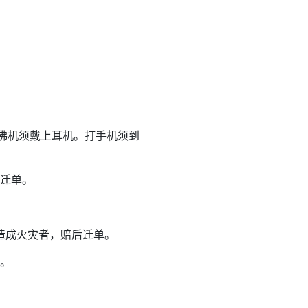
。放念佛机须戴上耳机。打手机须到
迁单。
造成火灾者，赔后迁单。
。