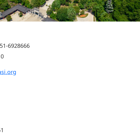
1-6928666
0
si.org
1