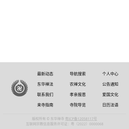
最新动态
导航搜索
个人中心
东华禅法
农禅文化
公告通知
联系我们
孝亲报恩
爱国文化
来寺指南
寺院导览
日历法语
版权所有 © 东华禅寺
粤ICP备12058117号
互联网宗教信息服务许可证：粤（2022）0000068