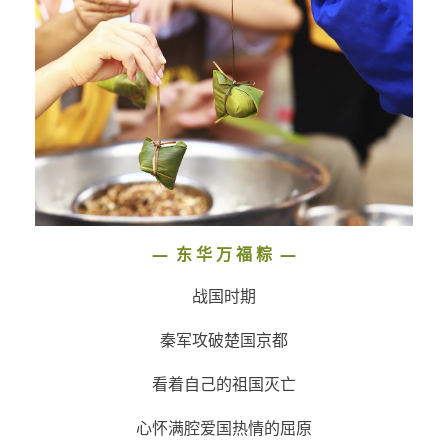
—
东 华 万 福 粽
—
战国时期
秦军攻破楚国京都
看着自己的祖国灭亡
心怀满腔爱国热情的屈原