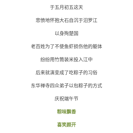
于五月初五这天
悲愤地怀抱大石自沉于汨罗江
以身殉楚国
老百姓为了不使鱼虾损伤他的躯体
纷纷用竹筒装米投入江中
后来就演变成了吃粽子的习俗
东华禅寺四众弟子以包粽子的方式
庆祝端午节
粽味飘香
喜笑颜开