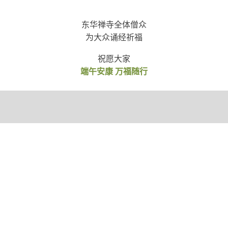
东华禅寺全体僧众
为大众诵经祈福
祝愿大家
端午安康 万福随行
最新动态
导航搜索
个人中心
东华禅法
农禅文化
公告通知