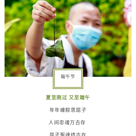
端午节
夏至刚过 又至端午
年年缠粽思屈子
人间忠魂万古存
屈子冤魂终古在