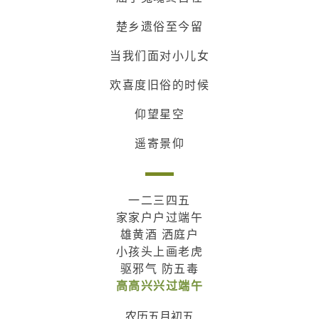
楚乡遗俗至今留
当我们面对小儿女
欢喜度旧俗的时候
仰望星空
遥寄景仰
一二三四五
家家户户过端午
雄黄酒 洒庭户
小孩头上画老虎
驱邪气 防五毒
高高兴兴过端午
农历五月初五