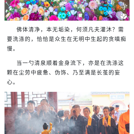
佛体清净，本无垢染，何须凡夫灌沐？需
要洗涤的，恰恰是众生在无明中生起的贪嗔痴
慢。
当一勺清泉顺着金身流下，亦是在洗涤这
颗在尘劳中疲惫、伪饰、乃至满
是
长茧的妄
心。