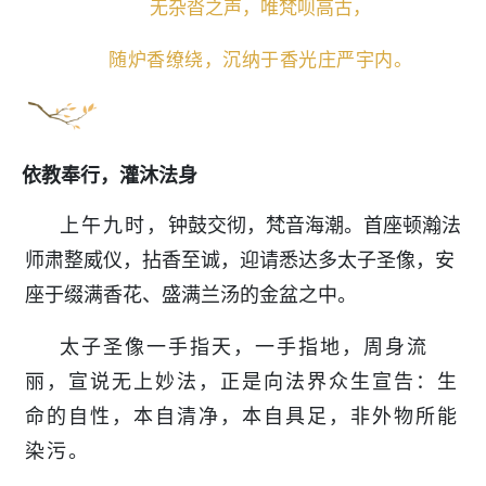
无杂沓之声，唯梵呗高古，
随炉香缭绕，沉纳于香光庄严宇内。
依教奉行，灌沐法身
上午
九
时，
钟鼓交彻，梵音海潮。首座顿瀚法
师肃整威仪，拈香至诚，迎请悉达多太子圣像，安
座于缀满香花、盛满兰汤的金盆之中。
太子圣像一手指天，一手指地，
周身流
丽，宣说无上妙法，
正是向法界众生宣告：生
命的自性，本自清净，本自具足，非外物所能
染污。