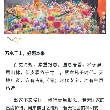
万水千山，好照本来
百丈清规，素重报恩，国恩居首。释子虽
居山林，但皮囊依于寸土，慧命托于时代。天
地
广袤
，方有古刹长青；时代安宁，才有钟声
悠远。
出家不忘爱国，修行更当报恩。
若无国家的
昌盛护持，何来佛日之增辉；若无社会的祥和安