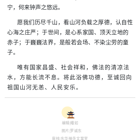
宁，何来钟声之悠远。
愿我们历尽千山，看山河负载之厚德，认自性
心海之庄严；于世间，是心系家国、顶天立地的
赤子；于巍巍法界，是般若会场、不染尘劳的童
子。
唯有国家昌盛、社会祥和，佛法的清凉法
水，方能长流不息。将此浴佛功德，至诚回向
祖国山河无恙、人民安乐。
编辑|皤如
图片|罗诚东
审核|东华禅寺文案室