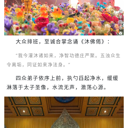
大众排班，至诚合掌念诵《沐佛偈》：
“我今灌沐诸如来，净智功德庄严聚。五浊众生
令离垢，同证如来净法身。”
四众弟子依序上前，执勺舀起净水，缓缓
淋落于太子圣像，水流无声，激荡心源。