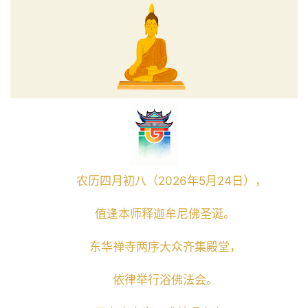
农历四月初八（
202
6
年
5
月
24
日），
值逢本师释迦牟尼佛圣诞。
东华禅寺
两序大众齐集殿堂，
依律举行浴佛法会。