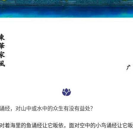
诵经，对山中或水中的众生有没有益处？
对着海里的鱼诵经让它皈依，面对空中的小鸟诵经让它皈