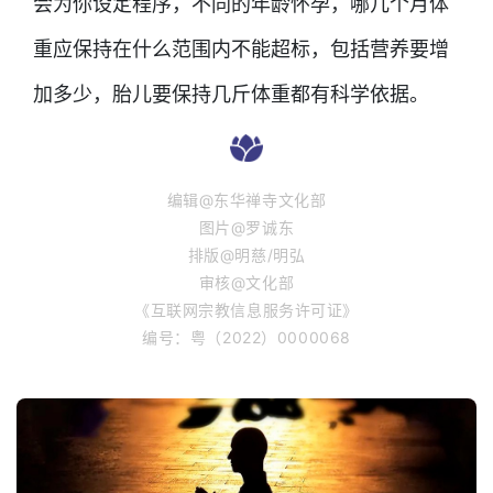
会为你设定程序，不同的年龄怀孕，哪几个月体
重应保持在什么范围内不能超标，包括营养要增
加多少，胎儿要保持几斤体重都有科学依据。
编辑@东华禅寺文化部
图片@罗诚东
排版@明慈/明弘
审核@文化部
《互联网宗教信息服务许可证》
编号：粤（2022）0000068