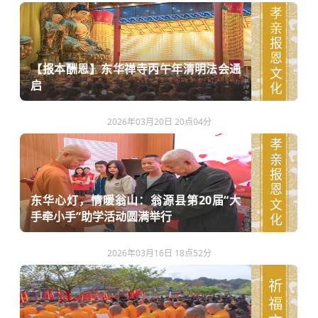
孝亲报恩文化
【报本酬恩】东华禅寺丙午年清明法会通
启
2026年03月20日 20点04分
孝亲报恩文化
东华心灯，情暖翁山：翁源县第20届“大
手牵小手”助学活动圆满举行
2026年03月16日 18点52分
祈福文化