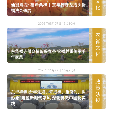
仙翁赐龙· 福泽桑梓 | 东华禅寺龙抬头祈
福法会通启
2026年03月07日 15点10分
农禅文化
东华禅寺僧众惊蛰采春茶 农禅并重传承千
年家风
2025年11月27日 10点25分
政策法规
东华禅寺以“学法规、守戒律、重修为、树
形象”定位新时代家风 深化佛教中国化实
践