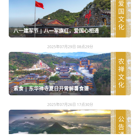
爱国文化
八一建军节 | 八一军旗红，爱国心相通
2025年07月29日 08点29分
农禅文化
素食 | 东华禅寺夏日开胃解暑食谱
2025年07月26日 17点30分
公告通知