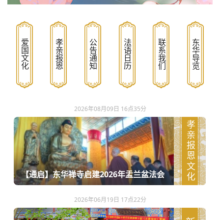
爱国文化
孝亲报恩
公告通知
法语日历
联系我们
东华导览
2026年08月09日 16点35分
孝亲报恩文化
【通启】东华禅寺启建2026年盂兰盆法会
2026年06月19日 17点22分