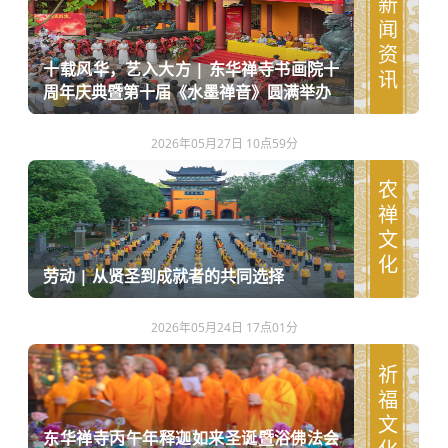
新闻资讯
十载风华，艺入大方 | 东华禅寺书画院十
周年庆典暨第十届《水墨禅音》圆满举办
2026年05月27日 10点59分
农禅文化
劳动 | 从贤圣到成就者的共同选择
2026年05月24日 17点01分
祈福文化
东华禅寺丙午年释迦如来圣诞暨浴佛法会