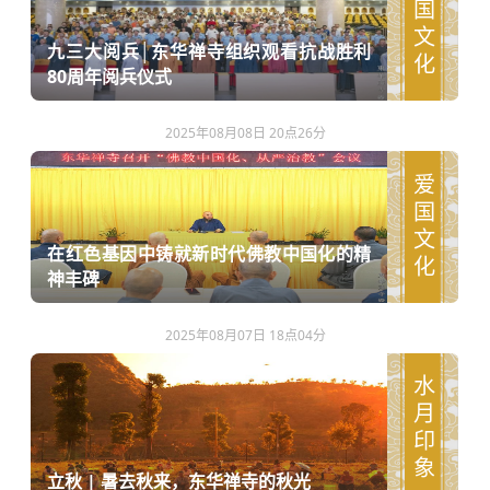
爱国文化
九三大阅兵│东华禅寺组织观看抗战胜利
80周年阅兵仪式
2025年08月08日 20点26分
爱国文化
在红色基因中铸就新时代佛教中国化的精
神丰碑
2025年08月07日 18点04分
水月印象
立秋 | 暑去秋来，东华禅寺的秋光