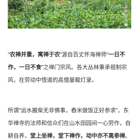
“
农禅并重，寓禅于农
”源自百丈怀海禅师“
一日不
作，一日不食
”之禅门宗风。各大丛林秉承祖制宗
风，在劳动中悟道的高僧屡载灯录。
所谓“运水搬柴无非佛事，舂米做饭正好参求”，东
华禅寺的法师和信众们在山水田园间一心劳作，自
耕自养，
堂上坐禅，堂下禅作，动中亦不离参禅
。