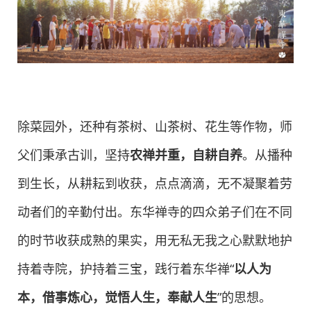
除菜园外，还种有茶树、山茶树、花生等作物，师
父们秉承古训，坚持
农禅并重，自耕自养
。从播种
到生长，从耕耘到收获，点点滴滴，无不凝聚着劳
动者们的辛勤付出。东华禅寺的四众弟子们在不同
的时节收获成熟的果实，用无私无我之心默默地护
持着寺院，护持着三宝，践行着东华禅“
以人为
本，借事炼心，觉悟人生，奉献人生
”的思想。