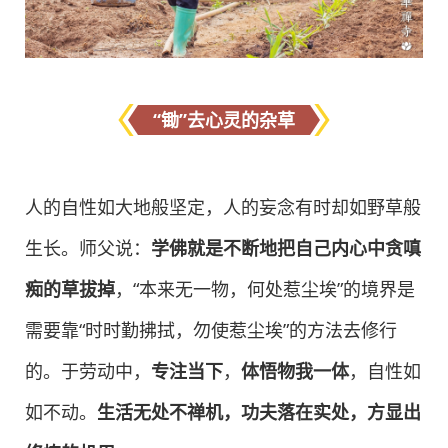
“锄”去心灵的杂草
人的自性如大地般坚定，人的妄念有时却如野草般
生长。师父说：
学佛就是不断地把自己内心中贪嗔
痴的草拔掉
，“本来无一物，何处惹尘埃”的境界是
需要靠“时时勤拂拭，勿使惹尘埃”的方法去修行
的。于劳动中，
专注当下
，
体悟物我一体
，自性如
如不动。
生活无处不禅机，功夫落在实处，方显出