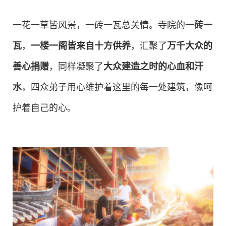
一花一草皆风景，一砖一瓦总关情。寺院的
一砖一
瓦
，
一楼一阁皆来自十方供养
，汇聚了
万千大众的
善心捐赠
，同样凝聚了
大众建造
之时
的心血和汗
水
，四众弟子用心维护着这里的每一处建筑，像呵
护着自己的心。