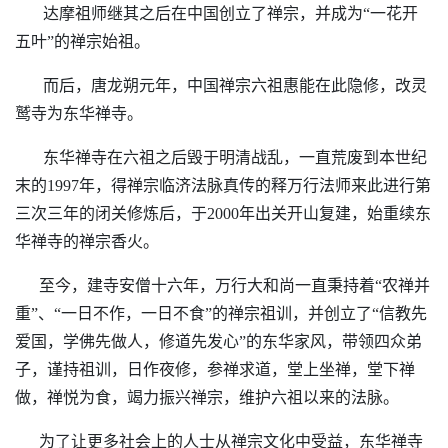
达摩祖师继其之后在中国创立了禅宗，并成为“一花开
五叶”的禅宗始祖。
而后，唐龙朔元年，中国禅宗六祖惠能在此隐修，改灵
鹫寺为东华禅寺。
东华禅寺在六祖之后毁于明清战乱，一直荒废到本世纪
末的1997年，得禅宗临济法脉真传的释万行法师来此进行第
三次三年的闭关修炼后，于2000年出关开山复建，始重续东
华禅寺的禅宗香火。
至今，建寺安僧十六年，万行大和尚一直秉持着“农禅并
重”、“一日不作，一日不食”的禅宗祖训，并创立了“信教先
爱国，学佛先做人，修道先发心”的东华家风，带领四众弟
子，谨持祖训，日作夜修，参禅求道，堂上坐禅，堂下禅
做，禅悦为食，竭力振兴禅宗，维护六祖以来的法脉。
为了让更多社会上的人士从禅宗文化中受益，东华禅寺