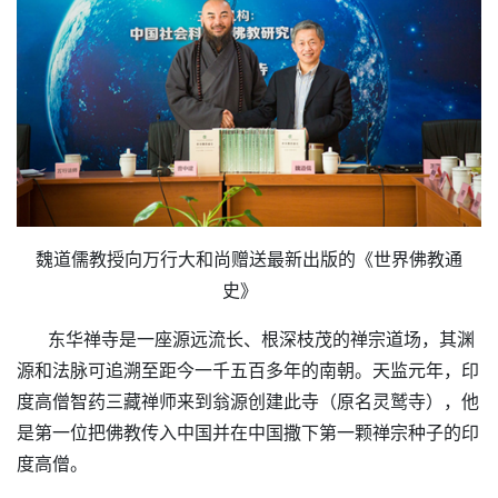
魏道儒教授向万行大和尚赠送最新出版的《世界佛教通
史》
东华禅寺是一座源远流长、根深枝茂的禅宗道场，其渊
源和法脉可追溯至距今一千五百多年的南朝。天监元年，印
度高僧智药三藏禅师来到翁源创建此寺（原名灵鹫寺），他
是第一位把佛教传入中国并在中国撒下第一颗禅宗种子的印
度高僧。