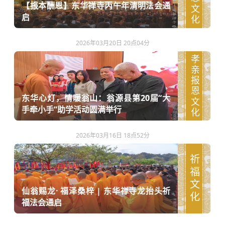
【报本酬恩】东华禅寺丙午年清明法会通
启
2026年03月20日 20点04分
孝亲报恩文化
东华心灯，情暖翁山：翁源县第20届“大
手牵小手”助学活动圆满举行
2026年03月16日 18点52分
祈福文化
仙翁赐龙· 福泽桑梓 | 东华禅寺龙抬头祈
福法会通启