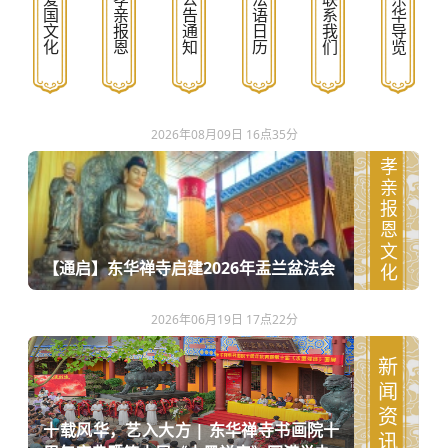
爱国文化
孝亲报恩
公告通知
法语日历
联系我们
东华导览
2026年08月09日 16点35分
孝亲报恩文化
【通启】东华禅寺启建2026年盂兰盆法会
2026年06月19日 17点22分
新闻资讯
十载风华，艺入大方 | 东华禅寺书画院十