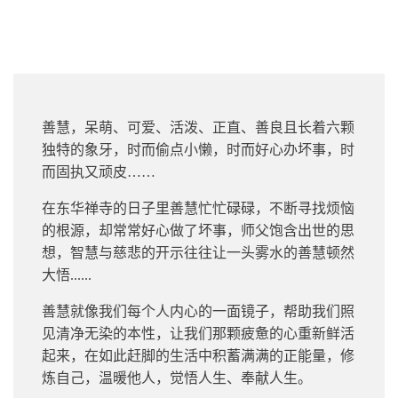
善慧，呆萌、可爱、活泼、正直、善良且长着六颗
独特的象牙，时而偷点小懒，时而好心办坏事，时
而固执又顽皮……
在东华禅寺的日子里善慧忙忙碌碌，不断寻找烦恼
的根源，却常常好心做了坏事，师父饱含出世的思
想，智慧与慈悲的开示往往让一头雾水的善慧顿然
大悟......
善慧就像我们每个人内心的一面镜子，帮助我们照
见清净无染的本性，让我们那颗疲惫的心重新鲜活
起来，在如此赶脚的生活中积蓄满满的正能量，修
炼自己，温暖他人，觉悟人生、奉献人生。