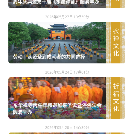
周年庆典暨第十届《水墨禅音》圆满举办
2026年05月27日 10点59分
农禅文化
劳动 | 从贤圣到成就者的共同选择
2026年05月24日 17点01分
祈福文化
东华禅寺丙午年释迦如来圣诞暨浴佛法会
圆满举办
2026年05月20日 14点39分