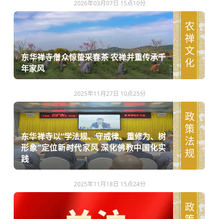
2026年03月07日 15点10分
农禅文化
东华禅寺僧众惊蛰采春茶 农禅并重传承千
年家风
2025年11月27日 10点25分
政策法规
东华禅寺以“学法规、守戒律、重修为、树
形象”定位新时代家风 深化佛教中国化实
践
2025年11月18日 15点24分