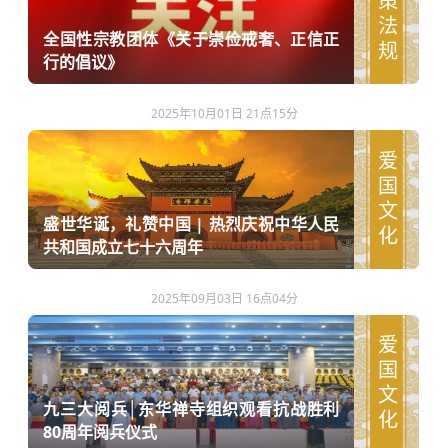
政策法规
全国性宗教团体《关于崇俭戒奢、正信正
行的倡议》
2025年10月01日 21点15分
爱国文化
盛世华诞，礼赞中国 | 热烈庆祝中华人民
共和国成立七十六周年
2025年09月03日 16点04分
爱国文化
九三大阅兵│东华禅寺组织观看抗战胜利
80周年阅兵仪式