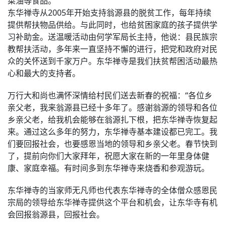
菜油等食品。
东华禅寺从2005年开始支持翁源县的脱贫工作，每年持续
提供帮扶物品供给。与此同时，也给贫困家庭的孩子提供学
习补助金。送温暖活动由何学军局长主持，他说：县民族宗
教帮扶活动，多年来一直坚持不懈的进行，把党和政府对民
众的关怀送到千家万户。东华禅寺是我们扶贫帮困活动最热
心和最大的支持者。
万行大和尚也满怀深情给村民们送去新春的祝福：“各位乡
亲父老，我来翁源县已经十多年了。感谢翁源的领导和各位
乡亲父老，给我机会能够在翁源扎下根，把东华禅寺恢复起
来。通过这么多年的努力，东华禅寺基本建设都已完工。我
们要回报社会，也要感恩当地的领导和乡亲父老。春节快到
了，提前向你们大家拜年，祝愿大家在新的一年里身体健
康、家庭幸福。有时间多到东华禅寺来烧香和参观游玩。
东华禅寺的当家师无凡师也代表东华禅寺的全体僧众感恩民
宗局的领导给东华禅寺提供这个平台和机会，让东华寺有机
会回报翁源县，回报社会。